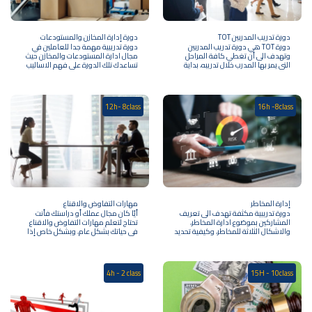
دورة تدريب المدربين TOT
دورة إدارة المخازن والمستودعات
دورة TOT هي دورة تدريب المدربين
دورة تدريبية مهمة جدا للعاملين في
وتهدف الى أن تغطي كافة المراحل
مجال ادارة المستودعات والمخازن حيث
التي يمر بها المدرب خلال تدريبه، بداية
تساعدك تلك الدورة على فهم الاساليب
من المستوى النفسي والحالة
الحديثة في ادارة المخازن ويعرفك
الشعورية التي يعيشها المدرب، من
بالمهارات الحديثة في ادارة المخازن
مشاعر القلق والخوف والارتباك التي
كذلك احدث الممارسات في مجال
تلازمه في بداية كل تدريب، وكيفية كسر
مراقبة المخزون.
12h- 8class
16h -8class
هذه الحواجز النفسية وبدء التفاعل
السليم مع المتدربين. وعلى المستوى
العلمي تتيح هذه الدورة مجموعة من
نماذج التدريب العلمية للمدرب مثل (
نموذج كولب – نموذج مك كارتي –
نموذج الأنظمة التمثيلية – نموذج
هيرمان). وعلى المستوى العملي توفر
هذه الدورة مجموعة من الوسائل
والتطبيقات الإلكترونية التي تساعد
المدربين في تنفيذ التدريب عن بعد
باحترافية وسهولة.
إدارة المخاطر
مهارات التفاوض والاقناع
دورة تدريبية مكثفة تهدف الى تعريف
أيًا كان مجال عملك أو دراستك فأنت
المشاركين بموضوع ادارة المخاطر،
تحتاج لتعلم مهارات التفاوض والاقناع
والاشكال الثلاثة للمخاطر، وكيفية تحديد
في حياتك بشكل عام، وبشكل خاص إذا
اهداف ادارة المخاطر، وتحليل تلك
كنت تعمل في مجال المبيعات أو خدمة
المخاطر، وكذلك تقسيم وتصنيف
العملاء أو أي مجال تتواصل فيه مع
المناطق الخطره، ومعرفة خطوات
العملاء بشكل مباشر، فأنت بحاجة
عملية ادارة المخاطر، كذلك القاء الضوء
لاكتساب مهارات التفاوض والاقناع،
4h - 2 class
15H - 10class
على آلية التمييز بين الطرق الثلاث
لكسب ثقة العملاء وتحقيق أهداف
الشائعة للتعرف على المخاطر وكيفية
عملك بسهولة. في هذا الكورس
مواجهتها، وأخيرا يتعلم المشارك كيفية
ستتعلم مهارات التفاوض الفعال،
وضع خطة للتعامل مع المخاطر بشكل
وكيفية التصرف في المواقف التي تحتاج