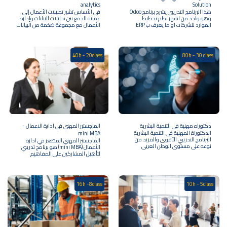
analytics
Solution
هذا البرنامج التدريبي يشرح برنامج Odoo
في الأساس تشير تحليلات الأعمال إلى
وهو واحد من اشهر نظم تخطيط
عملية الجمع بين تحليلات البيانات وإدارة
الموارد للشركات او ما يعرف ب ERP
الأعمال مع مجموعة ضخمة من البيانات
يحتوى هذا الكورس على مجموعة
لاكتساب رؤى لتطوير خطط
تطبيقات المحاسبة فى اودو والتى تضم
واستراتيجيات العمل المستقبلية، هذا
تطبيقات المحاسبة والمبيعات
يجعل دور محلل الأعمال أمرًا بالغ
والمشتريات والمخزون
الأهمية. إذ يُستخدم هذا الفرع كأداة
40h - 20class
80h - 30 class
لتحليل واستكشاف الرؤى والبيانات
الحالية لأهداف العمل والاستراتيجيات
والتخطيط والتنفيذ المستقبلية. تهدف
تحليلات الأعمال إلى تحسين العمليات
وزيادة الإيرادات عن طريق تقليل
التكاليف التشغيلية وتحسين العلاقات
مع العملاء وتوقع الاتجاهات
المستقبلية من خلال العمل بخطط عمل
إستراتيجية أكثر دقة.
دكتوراه مهنية في التنمية البشرية
الماجستير المهني في ادارة الاعمال -
الدكتوراة المهنية فى التنمية البشرية
mini MBA
البرنامج التدريبي الأقوى والفريد من
الماجستير المهني المصغر في ادارة
نوعه على مستوى الوطن العربى
الأعمال (mini MBA) هو برنامج تدريبي
لتأهيل المشاركين على المفاهيم
والتطبيقات الحديثة في ادارة الاعمال.
ومساعدتهم في الوصول الى الوظائف
القيادية العليا في الشركات. كذلك
يساعد البرنامج الافراد الراغبين في تغيير
16h -8class
10h - 5class
مسارهم المهني الى مجال "ادارة
الاعمال" اذ يقدم البرنامج مادة علمية
وتطبيقات صممت خصيصاً لهذا الغرض.
كذلك يساعد العاملين في المجال
الاداري في صق مهاراتهم وترقية
ممعارفهم وخبراتهم في مجال ادارة
الاعمال.