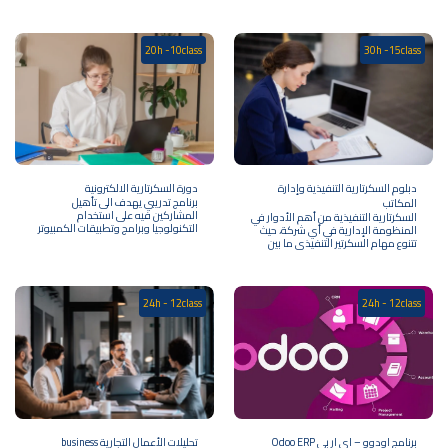
الى تأهيلك الى شغل أي وظيفة في
وهيكلة إدارة العلاقات العامة مما
مجال السكرتارية الطبية وهو التخصص
يؤهلها للقيام بدورها المنوط به بشكل
الذي يتم العمل من خلاله في
احترافي.
المؤسسات الطبية او في المستشفيات
20h -10class
30h -15class
او مراكز الاشعة وفي العيادات الخاصة،
حيث يقوم القائم على هذه الوظيفة
بالقيام بالمهام الادارية والتنظيمية
والتعامل مع الملفات والسجلات الطبية.
دبلوم السكرتارية التنفيذية وإدارة
دورة السكرتارية الالكترونية
برنامج تدريبي يهدف الى تأهيل
المكاتب
المشاركين فيه على استخدام
السكرتارية التنفيذية من أهم الأدوار في
التكنولوجيا وبرامج وتطبيقات الكمبيوتر
المنظومة الإدارية في أي شركة، حيث
في مجال السكرتارية وادارة المكاتب،
تتنوع مهام السكرتير التنفيذي ما بين
كذلك تزويد المشاركين على اساليب ادارة
مهام إدارية إشرافية ومهام تنفيذية،
الأعمال المكتبية الحديثة وتنمية
فالأمر أكبر من مجرد تنظيم مواعيد،
مهاراتهم الخاصة بالسكرتارية الالكترونية
وتكمن أهمية وظيفة السكرتير
وتعريفهم على الإدارة الإلكترونية
التنفيذي في متابعة أعمال الإدارة،
24h - 12class
24h - 12class
الحديثة ومفهومها وكيفية تطبيقها
واجراء الاتصالات الهاتفية، وتنظيم
في اسلوب ادارتهم للمكاتب والقيام
الاجتماعات والمواعيد، وإعداد التقارير،
باعمال السكرتارية.
وغيرها الكثير من المهام التي تنظم
العمل بشكل كامل. وستتعلم في
دبلوم السكرتارية التنفيذية وإدارة
المكاتب كافة المهارات التي يجب على
السكرتير التنفيذي امتلاكها، كمهارات
الاتصال، والقدرة على تعدد المهام،
ومهارة إدارة الوقت، والقدرة على اتخاذ
القرارات وغيرها من المهارات التي تجعل
منك سكرتيرًا تنفيذيًا محترفًا.
برنامج اودوو – اي ار بي Odoo ERP
تحليلات الأعمال التجارية business