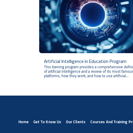
Artificial Intelligence in Education Program
This training program provides a comprehensive defini
of artificial intelligence and a review of its most famou
platforms, how they work, and how to use artificial
intelligence in writing educational content. In this prog
you will learn how to generate educational images and
videos using artificial intelligence tools, how to prepar
interactive educational lessons, and how to design
educational activities and interactive games using artifi
intelligence.
Home
Get To Know Us
Our Clients
Courses And Training P