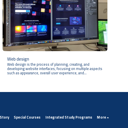
Web design
Web design is the process of planning, creating, and
developing website interfaces, focusing on multiple aspects
such as appearance, overall user experience, and
functionality of the site. Web designers aim to strike a
balance between visual and functional aspects to ensure a
smooth and effective user experience.
 Story
Special Courses
Integrated Study Programs
More