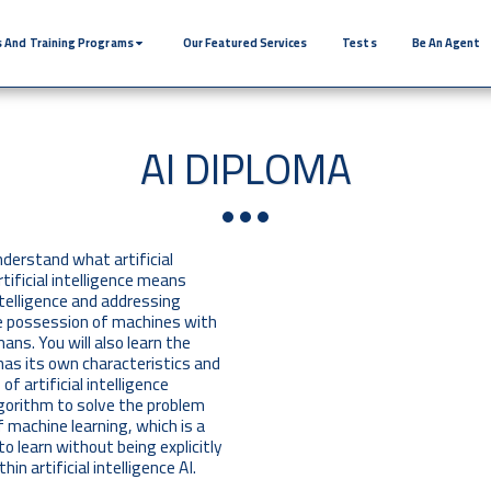
 And Training Programs
Our Featured Services
Tests
Be An Agent
AI DIPLOMA
 understand what artificial
rtificial intelligence means
ntelligence and addressing
the possession of machines with
ans. You will also learn the
 has its own characteristics and
f artificial intelligence
gorithm to solve the problem
f machine learning, which is a
to learn without being explicitly
n artificial intelligence AI.