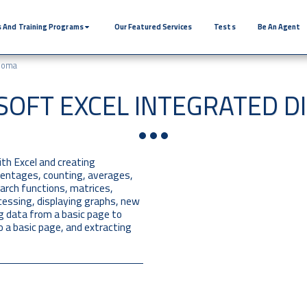
 And Training Programs
Our Featured Services
Tests
Be An Agent
ploma
SOFT EXCEL INTEGRATED D
ith Excel and creating
centages, counting, averages,
earch functions, matrices,
cessing, displaying graphs, new
ng data from a basic page to
 a basic page, and extracting