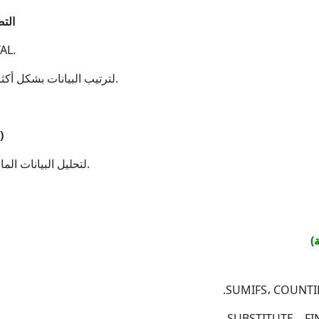
4. ا
تصفية البيانا
استخدام التصفية المتقدمة (Advanced Filters) لترتيب البيانات بشكل أكثر دقة.
5. تحليل البيانات باستخدام الأداة Goal Seek (1 ساعة)
استخدام الأداة Goal Seek لتحليل البيانات المالية وحساب النتائج المرجوة.