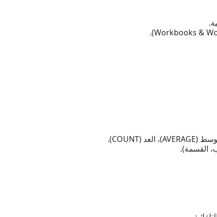
ة.
، القسمة).