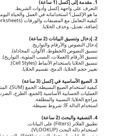
1. مقدمة إلى إكسل (1 ساعة)
التعرف على واجهة إكسل وأدوات الشريط.
ما هو الإكسل؟ استخداماته في العمل والحياة اليومي
كيفية التعامل مع المصنفات والورقات (Workbooks & Worksheets).
إضافة، تعديل، وحذف الخلايا.
2. إدخال وتنسيق البيانات (2 ساعة)
إدخال النصوص والأرقام والتواريخ.
تنسيق النصوص (الخطوط، الألوان، المحاذاة).
تنسيق الأرقام (العملات، النسب المئوية، التواريخ).
تنسيق الخلايا باستخدام الأنماط (Cell Styles).
تغيير حجم الخلايا، الدمج، تقسيم الخلايا.
3. الصيغ الأساسية في إكسل (3 ساعة)
كيفية استخدام الصيغ البسيطة: الجمع (SUM)، المتوسط (AVERAGE)، العد (COUNT).
العمليات الحسابية الأساسية (الجمع، الطرح، الضرب
مراجع الخلايا: النسبية والمطلقة.
استخدام الدالة IF: شروط بسيطة.
4. التصفية والبحث (2 ساعة)
تطبيق الفلاتر (Filters) على البيانات.
استخدام دالة البحث (VLOOKUP).
ترتيب البيانات باستخدام التصفية (Sort) والتصفية التلقائية.