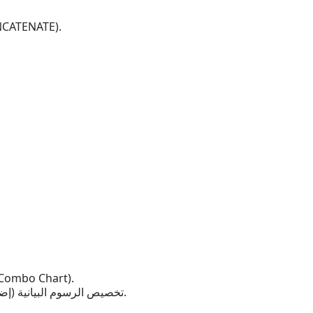
التعامل مع دوال ال
إنشاء رسومات بيانية معقدة: الرسم البياني المخطط (o Chart
تخصيص الرسوم البيانية (إضافة أكثر من محور، ألوان متعددة، تخصيص التنسيقات).