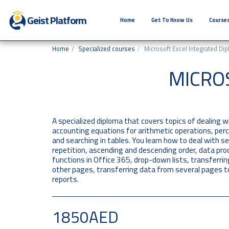
Geist Platform
Home
Get To Know Us
Courses
Home
Specialized courses
Microsoft Excel Integrated Di
MICRO
A specialized diploma that covers topics of dealing w
accounting equations for arithmetic operations, per
and searching in tables. You learn how to deal with s
repetition, ascending and descending order, data pro
functions in Office 365, drop-down lists, transferri
other pages, transferring data from several pages to
reports.
1850
AED